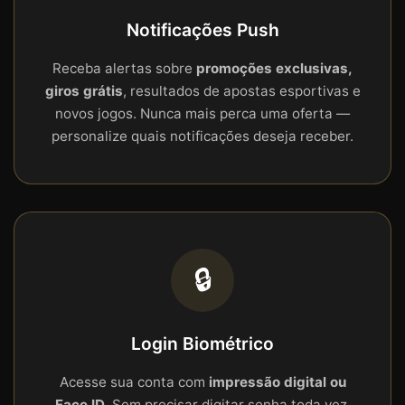
Notificações Push
Receba alertas sobre
promoções exclusivas,
giros grátis
, resultados de apostas esportivas e
novos jogos. Nunca mais perca uma oferta —
personalize quais notificações deseja receber.
🔒
Login Biométrico
Acesse sua conta com
impressão digital ou
Face ID
. Sem precisar digitar senha toda vez.