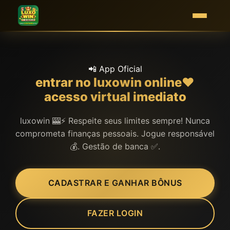
📲 App Oficial
entrar no luxowin online❤️
acesso virtual imediato
luxowin 🎰⚡ Respeite seus limites sempre! Nunca
comprometa finanças pessoais. Jogue responsável
💰. Gestão de banca ✅.
CADASTRAR E GANHAR BÔNUS
FAZER LOGIN