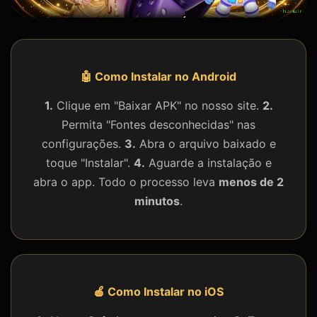
🤖 Como Instalar no Android
1.
Clique em "Baixar APK" no nosso site.
2.
Permita "Fontes desconhecidas" nas
configurações.
3.
Abra o arquivo baixado e
toque "Instalar".
4.
Aguarde a instalação e
abra o app. Todo o processo leva
menos de 2
minutos
.
🍎 Como Instalar no iOS