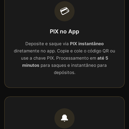
💳
PIX no App
Deposite e saque via
PIX instantâneo
diretamente no app. Copie e cole o código QR ou
use a chave PIX. Processamento em
até 5
minutos
para saques e instantâneo para
depósitos.
🔔