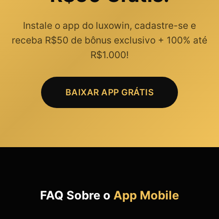
Instale o app do luxowin, cadastre-se e
receba R$50 de bônus exclusivo + 100% até
R$1.000!
BAIXAR APP GRÁTIS
FAQ Sobre o
App Mobile