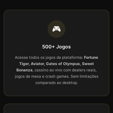
🎮
500+ Jogos
Acesse todos os jogos da plataforma:
Fortune
Tiger, Aviator, Gates of Olympus, Sweet
Bonanza
, cassino ao vivo com dealers reais,
jogos de mesa e crash games. Sem limitações
comparado ao desktop.