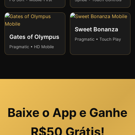
Sweet Bonanza
Gates of Olympus
Pragmatic • Touch Play
Pragmatic • HD Mobile
Baixe o App e Ganhe
R$50 Grátis!