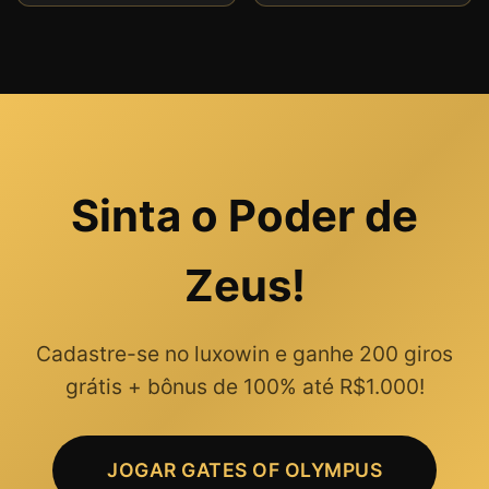
Sinta o Poder de
Zeus!
Cadastre-se no luxowin e ganhe 200 giros
grátis + bônus de 100% até R$1.000!
JOGAR GATES OF OLYMPUS