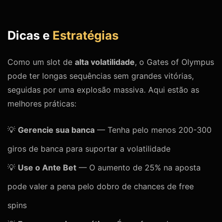
Dicas e
Estratégias
Como um slot de
alta volatilidade
, o Gates of Olympus
pode ter longas sequências sem grandes vitórias,
seguidas por uma explosão massiva. Aqui estão as
melhores práticas:
💡
Gerencie sua banca
— Tenha pelo menos 200-300
giros de banca para suportar a volatilidade
💡
Use o Ante Bet
— O aumento de 25% na aposta
pode valer a pena pelo dobro de chances de free
spins