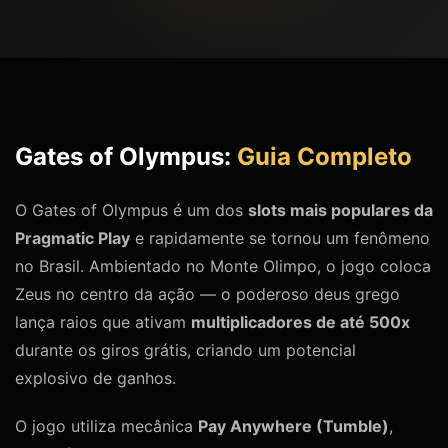
Gates of Olympus:
Guia Completo
O Gates of Olympus é um dos
slots mais populares da
Pragmatic Play
e rapidamente se tornou um fenômeno
no Brasil. Ambientado no Monte Olimpo, o jogo coloca
Zeus no centro da ação — o poderoso deus grego
lança raios que ativam
multiplicadores de até 500x
durante os giros grátis, criando um potencial
explosivo de ganhos.
O jogo utiliza mecânica
Pay Anywhere (Tumble)
,