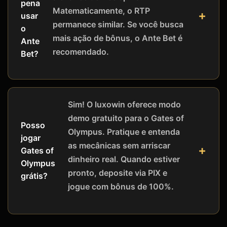
pena
Matematicamente, o RTP
usar
permanece similar. Se você busca
o
mais ação de bônus, o Ante Bet é
Ante
recomendado.
Bet?
Sim! O luxowin oferece modo
demo gratuito para o Gates of
Posso
Olympus. Pratique e entenda
jogar
as mecânicas sem arriscar
Gates of
dinheiro real. Quando estiver
Olympus
pronto, deposite via PIX e
grátis?
jogue com bônus de 100%.