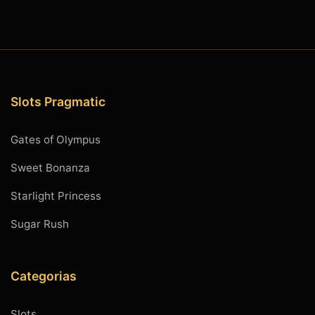
Slots Pragmatic
Gates of Olympus
Sweet Bonanza
Starlight Princess
Sugar Rush
Categorias
Slots