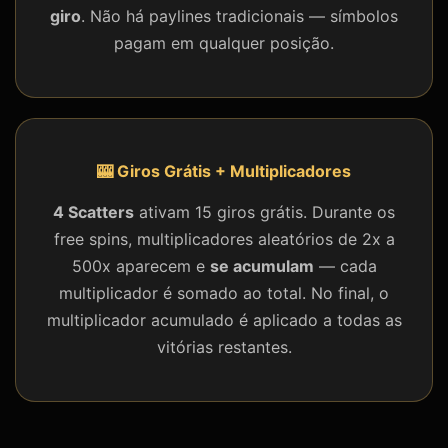
giro
. Não há paylines tradicionais — símbolos
pagam em qualquer posição.
🎰 Giros Grátis + Multiplicadores
4 Scatters
ativam 15 giros grátis. Durante os
free spins, multiplicadores aleatórios de 2x a
500x aparecem e
se acumulam
— cada
multiplicador é somado ao total. No final, o
multiplicador acumulado é aplicado a todas as
vitórias restantes.