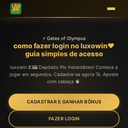
⚡ Gates of Olympus
como fazer login no luxowin❤️
guia simples de acesso
luxowin 💵🎰 Depósito Pix instantâneo! Comece a
jogar em segundos. Cadastre-se agora 🚀. Aposte
com cabeça 🧠.
CADASTRAR E GANHAR BÔNUS
FAZER LOGIN