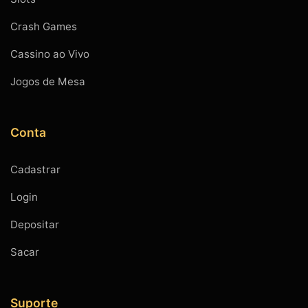
Crash Games
Cassino ao Vivo
Jogos de Mesa
Conta
Cadastrar
Login
Depositar
Sacar
Suporte