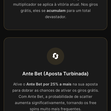
multiplicador se aplica à vitória atual. Nos giros
grátis, eles se
acumulam
para um total
devastador.
🔄
Ante Bet (Aposta Turbinada)
Ative o
Ante Bet por 25% a mais
na sua aposta
para dobrar as chances de ativar os giros grátis.
Com Ante Bet, a probabilidade de scatter
aumenta significativamente, tornando os free
spins muito mais frequentes.