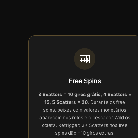
🎰
Free Spins
3 Scatters = 10 giros grátis
,
4 Scatters =
15
,
5 Scatters = 20
. Durante os free
spins, peixes com valores monetários
aparecem nos rolos e o pescador Wild os
coleta. Retrigger: 3+ Scatters nos free
spins dão +10 giros extras.