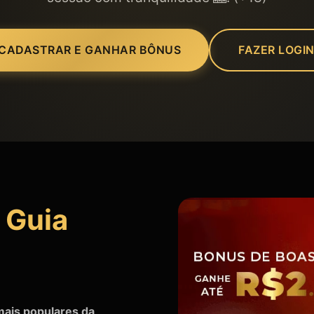
CADASTRAR E GANHAR BÔNUS
FAZER LOGI
:
Guia
mais populares da