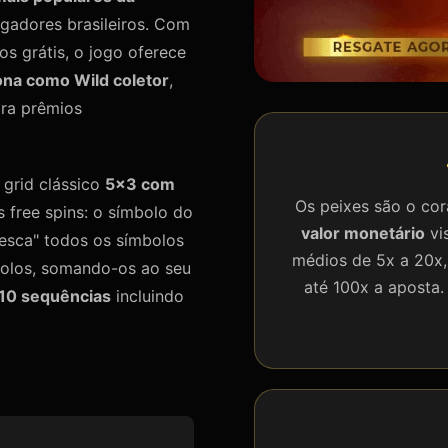
ogadores brasileiros. Com
os grátis, o jogo oferece
ona como Wild coletor
,
ara prêmios
grid clássico
5x3 com
Os peixes são o co
s free spins: o símbolo do
valor monetário
vi
esca" todos os símbolos
médios de 5x a 20x,
 rolos, somando-os ao seu
até 100x a aposta.
 10 sequências
incluindo