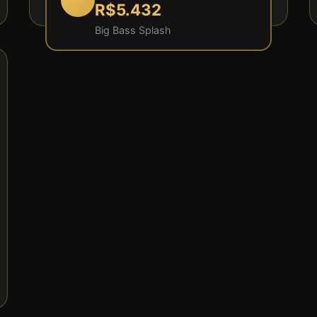
R$5.432
Big Bass Splash