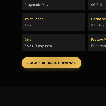
Pragmatic Play
96.71%
Volatilidade
Ganho M
Alta
2.100x a
Grid
Feature P
5x3 (10 paylines)
Fisherma
JOGAR BIG BASS BONANZA