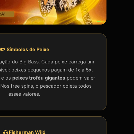
🐟 Símbolos de Peixe
ração do Big Bass. Cada peixe carrega um
sível: peixes pequenos pagam de 1x a 5x,
 e os
peixes troféu gigantes
podem valer
 Nos free spins, o pescador coleta todos
esses valores.
🎣 Fisherman Wild