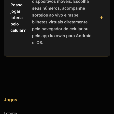
dispositivos móveis. Escolha
Posso
seus números, acompanhe
jogar
sorteios ao vivo e raspe
loteria
bilhetes virtuais diretamente
pelo
pelo navegador do celular ou
celular?
pelo app luxowin para Android
e iOS.
Jogos
Loteria