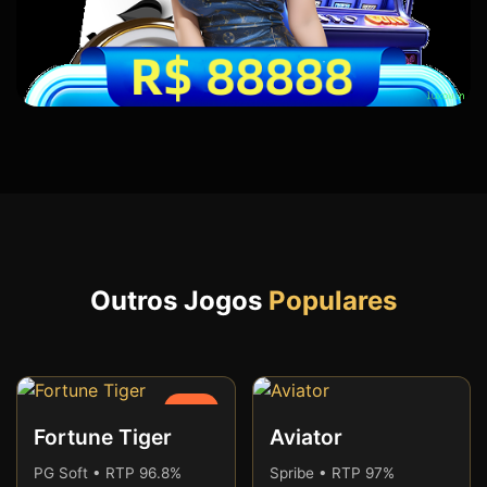
Outros Jogos
Populares
HOT
Fortune Tiger
Aviator
PG Soft • RTP 96.8%
Spribe • RTP 97%