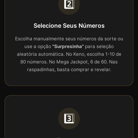
2️⃣
Selecione Seus Números
Escolha manualmente seus números da sorte ou
use a opção
"Surpresinha"
para seleção
aleatória automática. No Keno, escolha 1-10 de
80 números. No Mega Jackpot, 6 de 60. Nas
raspadinhas, basta comprar e revelar.
3️⃣