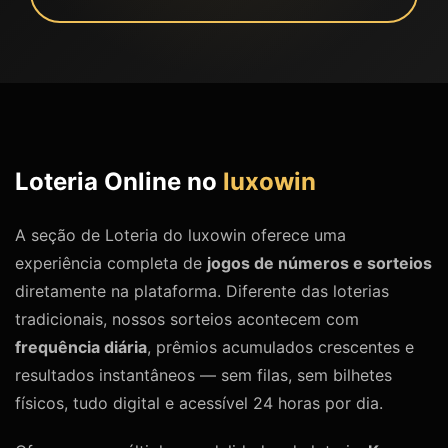
Loteria Online no
luxowin
A seção de Loteria do luxowin oferece uma
experiência completa de
jogos de números e sorteios
diretamente na plataforma. Diferente das loterias
tradicionais, nossos sorteios acontecem com
frequência diária
, prêmios acumulados crescentes e
resultados instantâneos — sem filas, sem bilhetes
físicos, tudo digital e acessível 24 horas por dia.