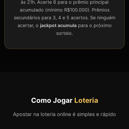
às 21h. Acerte 6 para o prêmio principal
acumulado (mínimo R$100.000). Prêmios
secundários para 3, 4 e 5 acertos. Se ninguém
acertar, o
jackpot acumula
para o próximo
sorteio.
Como Jogar
Loteria
Apostar na loteria online é simples e rápido