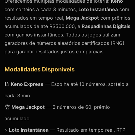
Oferecemos múltiplas modalidades de loteria:
Keno
com sorteios a cada 3 minutos,
Loto Instantânea
com
resultados em tempo real,
Mega Jackpot
com prêmios
acumulados de até R$500.000, e
Raspadinhas Digitais
com ganhos instantâneos. Todos os jogos utilizam
geradores de números aleatórios certificados (RNG)
para garantir resultados justos e imparciais.
Modalidades Disponíveis
🎱
Keno Express
— Escolha até 10 números, sorteio a
cada 3 min
🏆
Mega Jackpot
— 6 números de 60, prêmio
acumulado
⚡
Loto Instantânea
— Resultado em tempo real, RTP