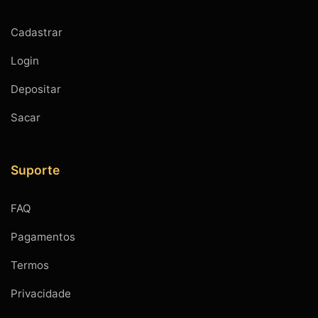
Cadastrar
Login
Depositar
Sacar
Suporte
FAQ
Pagamentos
Termos
Privacidade