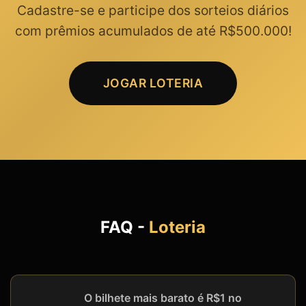
Cadastre-se e participe dos sorteios diários
com prêmios acumulados de até R$500.000!
JOGAR LOTERIA
FAQ -
Loteria
O bilhete mais barato é R$1 no