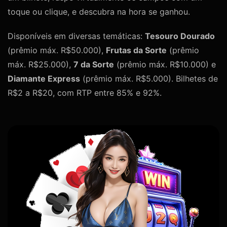
toque ou clique, e descubra na hora se ganhou.
Disponíveis em diversas temáticas:
Tesouro Dourado
(prêmio máx. R$50.000),
Frutas da Sorte
(prêmio
máx. R$25.000),
7 da Sorte
(prêmio máx. R$10.000) e
Diamante Express
(prêmio máx. R$5.000). Bilhetes de
R$2 a R$20, com RTP entre 85% e 92%.