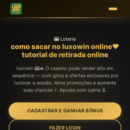
🎰 Loteria
como sacar no luxowin online❤️
tutorial de retirada online
luxowin 🎰🔥 O cassino pode render alto em
sequência — com giros e ofertas exclusivas pra
turbinar a sessão. Ative promoções e aumente
suas chances ⚡️. Aposte com calma ⏳.
CADASTRAR E GANHAR BÔNUS
FAZER LOGIN