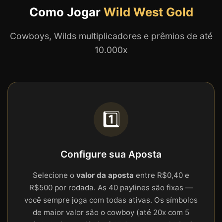
Como Jogar
Wild West Gold
Cowboys, Wilds multiplicadores e prêmios de até
10.000x
1️⃣
Configure sua Aposta
Selecione o
valor da aposta
entre R$0,40 e
R$500 por rodada. As 40 paylines são fixas —
você sempre joga com todas ativas. Os símbolos
de maior valor são o cowboy (até 20x com 5