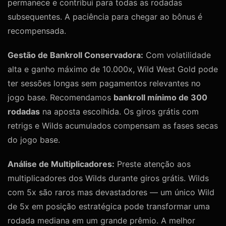
permanece e contribui para todas as rodadas
subsequentes. A paciência para chegar ao bônus é
recompensada.
Gestão de Bankroll Conservadora:
Com volatilidade
alta e ganho máximo de 10.000x, Wild West Gold pode
ter sessões longas sem pagamentos relevantes no
jogo base. Recomendamos
bankroll mínimo de 300
rodadas
na aposta escolhida. Os giros grátis com
retrigs e Wilds acumulados compensam as fases secas
do jogo base.
Análise de Multiplicadores:
Preste atenção aos
multiplicadores dos Wilds durante giros grátis. Wilds
com 5x são raros mas devastadores — um único Wild
de 5x em posição estratégica pode transformar uma
rodada mediana em um grande prêmio. A melhor