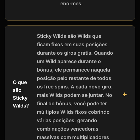
enormes.
Sticky Wilds são Wilds que
ficam fixos em suas posições
durante os giros grátis. Quando
um Wild aparece durante o
bônus, ele permanece naquela
posição pelo restante de todos
O que
os free spins. A cada novo giro,
são
mais Wilds podem se juntar. No
Sticky
final do bônus, você pode ter
Wilds?
múltiplos Wilds fixos cobrindo
várias posições, gerando
combinações vencedoras
massivas com multiplicadores