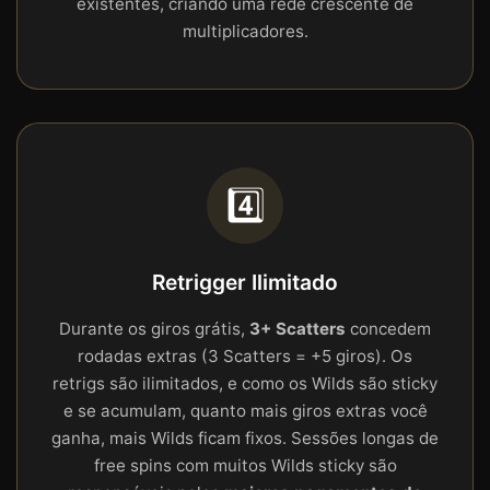
existentes, criando uma rede crescente de
multiplicadores.
4️⃣
Retrigger Ilimitado
Durante os giros grátis,
3+ Scatters
concedem
rodadas extras (3 Scatters = +5 giros). Os
retrigs são ilimitados, e como os Wilds são sticky
e se acumulam, quanto mais giros extras você
ganha, mais Wilds ficam fixos. Sessões longas de
free spins com muitos Wilds sticky são