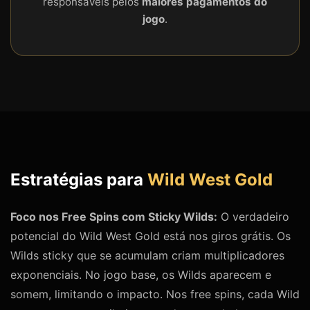
responsáveis pelos
maiores pagamentos do
jogo
.
Estratégias para
Wild West Gold
Foco nos Free Spins com Sticky Wilds:
O verdadeiro
potencial do Wild West Gold está nos giros grátis. Os
Wilds sticky que se acumulam criam multiplicadores
exponenciais. No jogo base, os Wilds aparecem e
somem, limitando o impacto. Nos free spins, cada Wild