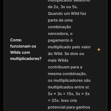
de 2x, 3x ou 5x.
Quando um Wild faz
parte de uma
combinação
vencedora, o
Como
pagamento é
funcionam os
multiplicado pelo valor
Wilds com
do Wild. Se dois ou
multiplicadores?
mais Wilds
contribuem para a
mesma combinação,
os multiplicadores são
multiplicados entre si:
5x × 3x = 15x, 5x × 5x
= 25x. Isso cria
potencial para ganhos