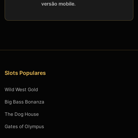
versão mobile.
Slots Populares
Wild West Gold
Big Bass Bonanza
The Dog House
Gates of Olympus