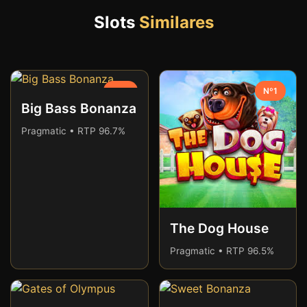
Slots
Similares
HOT
Nº1
Big Bass Bonanza
Pragmatic • RTP 96.7%
The Dog House
Pragmatic • RTP 96.5%