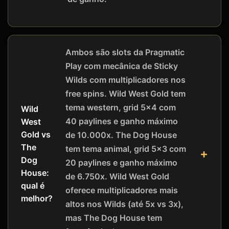
Ambos são slots da Pragmatic
Play com mecânica de Sticky
Wilds com multiplicadores nos
free spins. Wild West Gold tem
tema western, grid 5x4 com
Wild
40 paylines e ganho máximo
West
Gold vs
de 10.000x. The Dog House
The
tem tema animal, grid 5x3 com
Dog
20 paylines e ganho máximo
House:
de 6.750x. Wild West Gold
qual é
oferece multiplicadores mais
melhor?
altos nos Wilds (até 5x vs 3x),
mas The Dog House tem