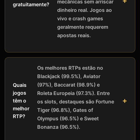
mecânicas sem arriscar
gratuitamente?
dinheiro real. Jogos ao
vivo e crash games
geralmente requerem
apostas reais.
Os melhores RTPs estão no
Blackjack (99.5%), Aviator
(97%), Baccarat (98.9%) e
Quais
jogos
Roleta Europeia (97.3%). Entre
têm o
os slots, destaques são Fortune
melhor
Tiger (96.8%), Gates of
RTP?
Olympus (96.5%) e Sweet
Bonanza (96.5%).