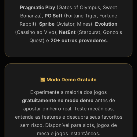
Pragmatic Play
(Gates of Olympus, Sweet
Bonanza),
PG Soft
(Fortune Tiger, Fortune
Rabbit),
Spribe
(Aviator, Mines),
Evolution
(Cassino ao Vivo),
NetEnt
(Starburst, Gonzo's
Quest) e
20+ outros provedores
.
🆓 Modo Demo Gratuito
Experimente a maioria dos jogos
gratuitamente no modo demo
antes de
apostar dinheiro real. Teste mecânicas,
entenda as features e descubra seus favoritos
sem risco. Disponível para slots, jogos de
mesa e jogos instantâneos.