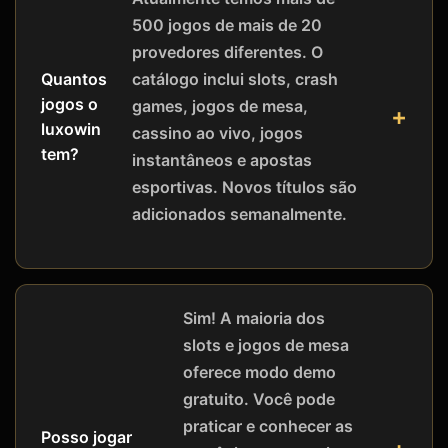
500 jogos de mais de 20
provedores diferentes. O
Quantos
catálogo inclui slots, crash
jogos o
games, jogos de mesa,
luxowin
cassino ao vivo, jogos
tem?
instantâneos e apostas
esportivas. Novos títulos são
adicionados semanalmente.
Sim! A maioria dos
slots e jogos de mesa
oferece modo demo
gratuito. Você pode
praticar e conhecer as
Posso jogar