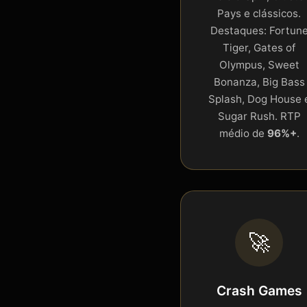
Pays e clássicos.
Destaques: Fortun
Tiger, Gates of
Olympus, Sweet
Bonanza, Big Bass
Splash, Dog House 
Sugar Rush. RTP
médio de
96%+
.
🚀
Crash Games